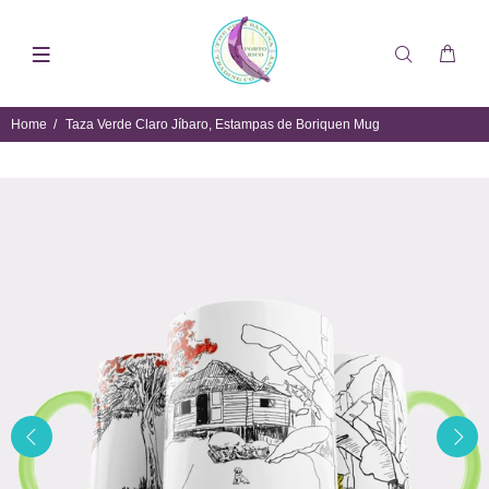
Home
Taza Verde Claro Jíbaro, Estampas de Boriquen Mug